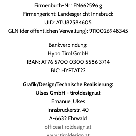
Firmenbuch-Nr.: FN662596 g
Firmengericht: Landesgericht Innsbruck
UID: ATU82584605
GLN (der öffentlichen Verwaltung):
9110026948345
Bankverbindung:
Hypo Tirol GmbH
IBAN: AT76 5700 0300 5586 3714
BIC: HYPTAT22
Grafik/Design/Technische Realisierung:
Ulses GmbH - tiroldesign.at
Emanuel Ulses
Innsbruckerstr. 40
A-6632 Ehrwald
office@tiroldesign.at
www.tiroldesign.at